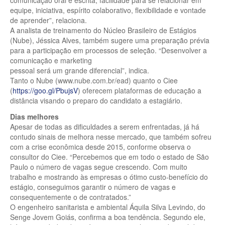
comunicação oral e escrita, facilidade para se relacionar em
equipe, iniciativa, espírito colaborativo, flexibilidade e vontade
de aprender”, relaciona.
A analista de treinamento do Núcleo Brasileiro de Estágios
(Nube), Jéssica Alves, também sugere uma preparação prévia
para a participação em processos de seleção. “Desenvolver a
comunicação e marketing
pessoal será um grande diferencial”, indica.
Tanto o Nube (www.nube.com.br/ead) quanto o Ciee
(
https://goo.gl/PbujsV
) oferecem plataformas de educação a
distância visando o preparo do candidato a estagiário.
Dias melhores
Apesar de todas as dificuldades a serem enfrentadas, já há
contudo sinais de melhora nesse mercado, que também sofreu
com a crise econômica desde 2015, conforme observa o
consultor do Ciee. “Percebemos que em todo o estado de São
Paulo o número de vagas segue crescendo. Com muito
trabalho e mostrando às empresas o ótimo custo-benefício do
estágio, conseguimos garantir o número de vagas e
consequentemente o de contratados.”
O engenheiro sanitarista e ambiental Áquila Silva Levindo, do
Senge Jovem Goiás, confirma a boa tendência. Segundo ele,