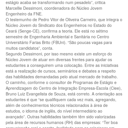
estágio acaba se transformando num pesadelo”, critica
Marcellie Dessimoni, coordenadora do Núcleo Jovem
Engenheiro da FNE.
O testemunho de Pedro Vitor de Oliveira Carneiro, que integra o
Núcleo Jovem do Sindicato dos Engenheiros no Estado do
Ceará (Senge-CE), confirma a teoria. Ele está no sétimo
semestre de Engenharia Ambiental e Sanitária no Centro
Universitário Farias Brito (FBUni). “São poucas vagas para
muitos candidatos”, conta.
Segundo Dessimoni, por isso mesmo existe um esforço do
Núcleo Jovem de atuar em diversas frentes para ajudar os
estudantes a conseguirem uma colocação. Entre as iniciativas
está a realização de cursos, seminários e debates a respeito
das habilidades demandadas pelo atual mercado de trabalho.
O caminho, conforme o consultor de Programas de Estágio e
Aprendizagem do Centro de Integração Empresa-Escola (Ciee),
Bruno Luiz Evangelista de Souza, está correto. A orientação aos
estudantes é que “se qualifiquem cada vez mais, agregando,
além de conhecimentos técnicos relacionados à área de
estudos, o idioma de inglês, do nível intermediário ao
avançado”. Outras habilidades também têm sido valorizadas
pela área de recursos humanos (RH) das empresas: “Ter boa