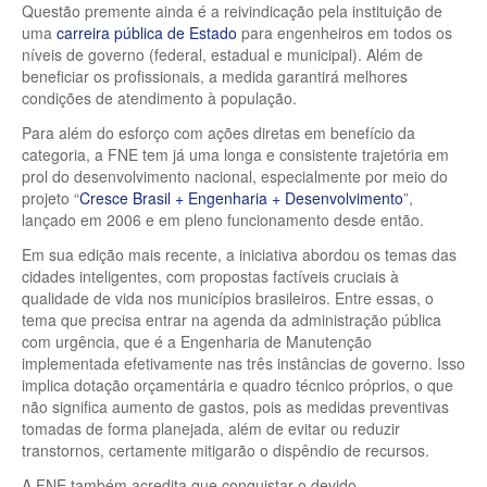
Questão premente ainda é a reivindicação pela instituição de
uma
carreira pública de Estado
para engenheiros em todos os
níveis de governo (federal, estadual e municipal). Além de
beneficiar os profissionais, a medida garantirá melhores
condições de atendimento à população.
Para além do esforço com ações diretas em benefício da
categoria, a FNE tem já uma longa e consistente trajetória em
prol do desenvolvimento nacional, especialmente por meio do
projeto “
Cresce Brasil + Engenharia + Desenvolvimento
”,
lançado em 2006 e em pleno funcionamento desde então.
Em sua edição mais recente, a iniciativa abordou os temas das
cidades inteligentes, com propostas factíveis cruciais à
qualidade de vida nos municípios brasileiros. Entre essas, o
tema que precisa entrar na agenda da administração pública
com urgência, que é a Engenharia de Manutenção
implementada efetivamente nas três instâncias de governo. Isso
implica dotação orçamentária e quadro técnico próprios, o que
não significa aumento de gastos, pois as medidas preventivas
tomadas de forma planejada, além de evitar ou reduzir
transtornos, certamente mitigarão o dispêndio de recursos.
A FNE também acredita que conquistar o devido