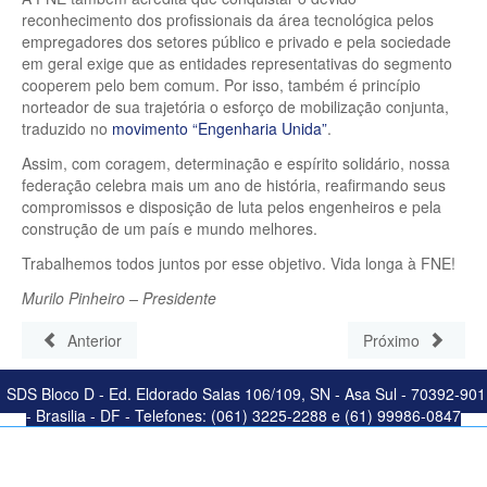
reconhecimento dos profissionais da área tecnológica pelos
empregadores dos setores público e privado e pela sociedade
em geral exige que as entidades representativas do segmento
cooperem pelo bem comum. Por isso, também é princípio
norteador de sua trajetória o esforço de mobilização conjunta,
traduzido no
movimento “Engenharia Unida”
.
Assim, com coragem, determinação e espírito solidário, nossa
federação celebra mais um ano de história, reafirmando seus
compromissos e disposição de luta pelos engenheiros e pela
construção de um país e mundo melhores.
Trabalhemos todos juntos por esse objetivo. Vida longa à FNE!
Murilo Pinheiro – Presidente
Anterior
Próximo
SDS Bloco D - Ed. Eldorado Salas 106/109, SN - Asa Sul - 70392-901
- Brasilia - DF - Telefones: (061) 3225-2288 e (61) 99986-0847