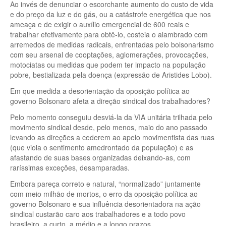
Ao invés de denunciar o escorchante aumento do custo de vida
e do preço da luz e do gás, ou a catástrofe energética que nos
ameaça e de exigir o auxílio emergencial de 600 reais e
trabalhar efetivamente para obtê-lo, costeia o alambrado com
arremedos de medidas radicais, enfrentadas pelo bolsonarismo
com seu arsenal de cooptações, aglomerações, provocações,
motociatas ou medidas que podem ter impacto na população
pobre, bestializada pela doença (expressão de Aristides Lobo).
Em que medida a desorientação da oposição política ao
governo Bolsonaro afeta a direção sindical dos trabalhadores?
Pelo momento conseguiu desviá-la da VIA unitária trilhada pelo
movimento sindical desde, pelo menos, maio do ano passado
levando as direções a cederem ao apelo movimentista das ruas
(que viola o sentimento amedrontado da população) e as
afastando de suas bases organizadas deixando-as, com
raríssimas exceções, desamparadas.
Embora pareça correto e natural, “normalizado” juntamente
com meio milhão de mortos, o erro da oposição política ao
governo Bolsonaro e sua influência desorientadora na ação
sindical custarão caro aos trabalhadores e a todo povo
brasileiro, a curto, a médio e a longo prazos.