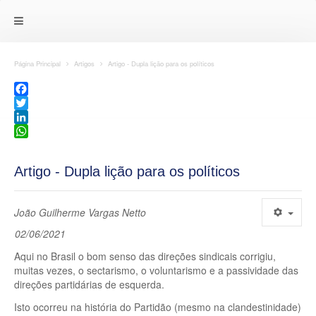
Página Principal
Artigos
Artigo - Dupla lição para os políticos
Facebook
Twitter
LinkedIn
WhatsApp
Artigo - Dupla lição para os políticos
João Guilherme Vargas Netto
02/06/2021
Aqui no Brasil o bom senso das direções sindicais corrigiu,
muitas vezes, o sectarismo, o voluntarismo e a passividade das
direções partidárias de esquerda.
Isto ocorreu na história do Partidão (mesmo na clandestinidade)