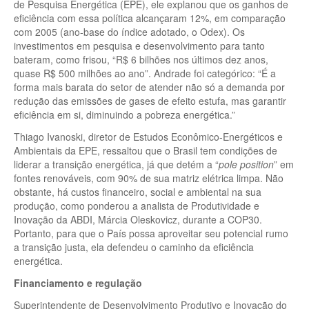
de Pesquisa Energética (EPE), ele explanou que os ganhos de
eficiência com essa política alcançaram 12%, em comparação
com 2005 (ano-base do índice adotado, o Odex). Os
investimentos em pesquisa e desenvolvimento para tanto
bateram, como frisou, “R$ 6 bilhões nos últimos dez anos,
quase R$ 500 milhões ao ano”. Andrade foi categórico: “É a
forma mais barata do setor de atender não só a demanda por
redução das emissões de gases de efeito estufa, mas garantir
eficiência em si, diminuindo a pobreza energética.”
Thiago Ivanoski, diretor de Estudos Econômico-Energéticos e
Ambientais da EPE, ressaltou que o Brasil tem condições de
liderar a transição energética, já que detém a “
pole position
” em
fontes renováveis, com 90% de sua matriz elétrica limpa. Não
obstante, há custos financeiro, social e ambiental na sua
produção, como ponderou a analista de Produtividade e
Inovação da ABDI, Márcia Oleskovicz, durante a COP30.
Portanto, para que o País possa aproveitar seu potencial rumo
a transição justa, ela defendeu o caminho da eficiência
energética.
Financiamento e regulação
Superintendente de Desenvolvimento Produtivo e Inovação do