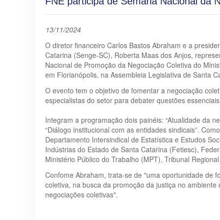
FNE participa de Semana Nacional da N
13/11/2024
O diretor financeiro Carlos Bastos Abraham e a presid
Catarina (Senge-SC), Roberta Maas dos Anjos, represe
Nacional de Promoção da Negociação Coletiva do Minis
em Florianópolis, na Assembleia Legislativa de Santa Ca
O evento tem o objetivo de fomentar a negociação colet
especialistas do setor para debater questões essenciais
Integram a programação dois painéis: “Atualidade da ne
“Diálogo institucional com as entidades sindicais”. Com
Departamento Intersindical de Estatística e Estudos S
Indústrias do Estado de Santa Catarina (Fetiesc), Feder
Ministério Público do Trabalho (MPT), Tribunal Region
Confome Abraham, trata-se de "uma oportunidade de for
coletiva, na busca da promoção da justiça no ambiente 
negociações coletivas".