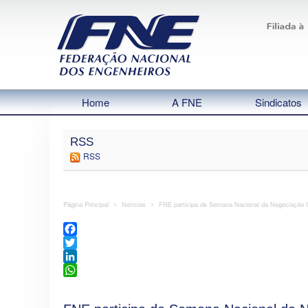
Home
A FNE
Sindicatos
RSS
RSS
Página Principal
Notícias
FNE participa de Semana Nacional da Negociação C
Facebook
Twitter
LinkedIn
WhatsApp