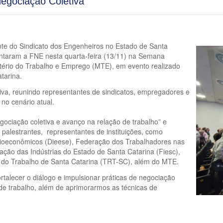
egociação Coletiva
ente do Sindicato dos Engenheiros no Estado de Santa
ntaram a FNE nesta quarta-feira (13/11) na Semana
tério do Trabalho e Emprego (MTE), em evento realizado
tarina.
iva, reunindo representantes de sindicatos, empregadores e
 no cenário atual.
gociação coletiva e avanço na relação de trabalho” e
o palestrantes, representantes de instituições, como
ocioeconômicos (Dieese), Federação dos Trabalhadores nas
ação das Indústrias do Estado de Santa Catarina (Fiesc),
al do Trabalho de Santa Catarina (TRT-SC), além do MTE.
talecer o diálogo e impulsionar práticas de negociação
de trabalho, além de aprimorarmos as técnicas de