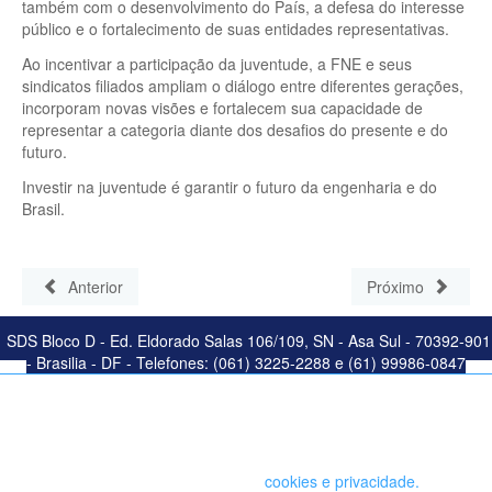
também com o desenvolvimento do País, a defesa do interesse
público e o fortalecimento de suas entidades representativas.
Ao incentivar a participação da juventude, a FNE e seus
sindicatos filiados ampliam o diálogo entre diferentes gerações,
incorporam novas visões e fortalecem sua capacidade de
representar a categoria diante dos desafios do presente e do
futuro.
Investir na juventude é garantir o futuro da engenharia e do
Brasil.
Anterior
Próximo
SDS Bloco D - Ed. Eldorado Salas 106/109, SN - Asa Sul - 70392-901
- Brasilia - DF - Telefones: (061) 3225-2288 e (61) 99986-0847
Este site salva seu histórico de uso. Ao continuar navegando você
concorda com a política de
cookies e privacidade.