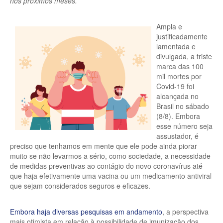
nos próximos meses.
Ampla e
justificadamente
lamentada e
divulgada, a triste
marca das 100
mil mortes por
Covid-19 foi
alcançada no
Brasil no sábado
(8/8). Embora
esse número seja
assustador, é
preciso que tenhamos em mente que ele pode ainda piorar
muito se não levarmos a sério, como sociedade, a necessidade
de medidas preventivas ao contágio do novo coronavírus até
que haja efetivamente uma vacina ou um medicamento antiviral
que sejam considerados seguros e eficazes.
Embora haja diversas pesquisas em andamento
, a perspectiva
mais otimista em relação à possibilidade de imunização dos