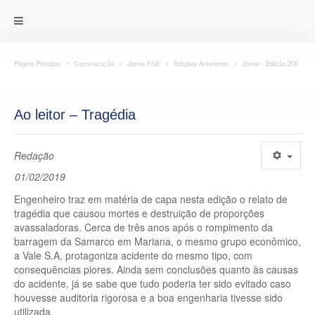
Página Principal
Comunicação
Jornal FNE
Edições Anteriores
Jornal - Edição 200
Ao leitor – Tragédia
Redação
01/02/2019
Engenheiro traz em matéria de capa nesta edição o relato de
tragédia que causou mortes e destruição de proporções
avassaladoras. Cerca de três anos após o rompimento da
barragem da Samarco em Mariana, o mesmo grupo econômico,
a Vale S.A, protagoniza acidente do mesmo tipo, com
consequências piores. Ainda sem conclusões quanto às causas
do acidente, já se sabe que tudo poderia ter sido evitado caso
houvesse auditoria rigorosa e a boa engenharia tivesse sido
utilizada.