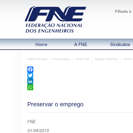
Home
A FNE
Sindicatos
Página Principal
Comunicação
Jornal FNE
Edições Anteriores
Jornal 
Facebook
Twitter
LinkedIn
WhatsApp
Preservar o emprego
FNE
01/09/2015