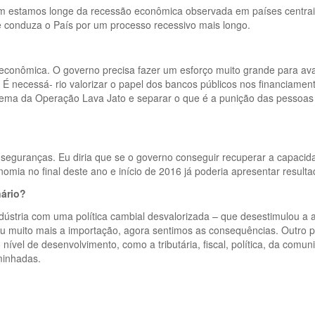
sim estamos longe da recessão econômica observada em países centrai
onduza o País por um processo recessivo mais longo.
oeconômica. O governo precisa fazer um esforço muito grande para ava
. É necessá- rio valorizar o papel dos bancos públicos nos financiam
blema da Operação Lava Jato e separar o que é a punição das pesso
 e inseguranças. Eu diria que se o governo conseguir recuperar a capac
ia no final deste ano e início de 2016 já poderia apresentar resulta
nário?
ústria com uma política cambial desvalorizada – que desestimulou a 
muito mais a importação, agora sentimos as consequências. Outro po
nível de desenvolvimento, como a tributária, fiscal, política, da com
minhadas.