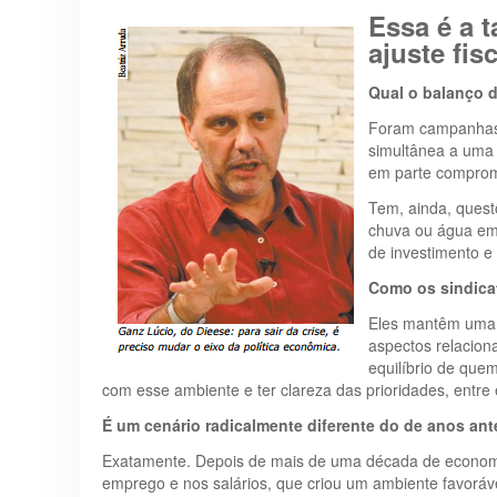
Essa é a t
ajuste fis
Qual o balanço d
Foram campanhas s
simultânea a uma 
em parte comprom
Tem, ainda, quest
chuva ou água em 
de investimento e
Como os sindica
Eles mantêm uma e
aspectos relacion
equilíbrio de que
com esse ambiente e ter clareza das prioridades, entre
É um cenário radicalmente diferente do de anos ante
Exatamente. Depois de mais de uma década de economia
emprego e nos salários, que criou um ambiente favoráve