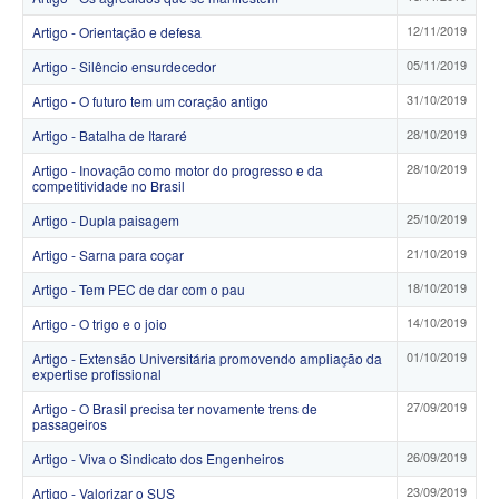
12/11/2019
Artigo - Orientação e defesa
05/11/2019
Artigo - Silêncio ensurdecedor
31/10/2019
Artigo - O futuro tem um coração antigo
28/10/2019
Artigo - Batalha de Itararé
28/10/2019
Artigo - Inovação como motor do progresso e da
competitividade no Brasil
25/10/2019
Artigo - Dupla paisagem
21/10/2019
Artigo - Sarna para coçar
18/10/2019
Artigo - Tem PEC de dar com o pau
14/10/2019
Artigo - O trigo e o joio
01/10/2019
Artigo - Extensão Universitária promovendo ampliação da
expertise profissional
27/09/2019
Artigo - O Brasil precisa ter novamente trens de
passageiros
26/09/2019
Artigo - Viva o Sindicato dos Engenheiros
23/09/2019
Artigo - Valorizar o SUS