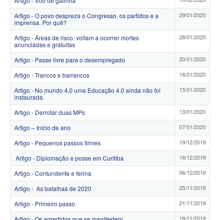
Artigo - Vôo de galinha
29/01/2020
Artigo - O povo despreza o Congresso, os partidos e a
imprensa. Por quê?
28/01/2020
Artigo - Áreas de risco: voltam a ocorrer mortes
anunciadas e gratuitas
20/01/2020
Artigo - Passe livre para o desempregado
16/01/2020
Artigo - Trancos e barrancos
15/01/2020
Artigo - No mundo 4.0 uma Educação 4.0 ainda não foi
instaurada.
13/01/2020
Artigo - Derrotar duas MPs
07/01/2020
Artigo – Início de ano
19/12/2019
Artigo - Pequenos passos firmes
16/12/2019
Artigo - Diplomação e posse em Curitiba
06/12/2019
Artigo - Contundente e ferina
25/11/2019
Artigo - As batalhas de 2020
21/11/2019
Artigo - Primeiro passo
18/11/2019
Artigo - Os agredidos que se manifestem