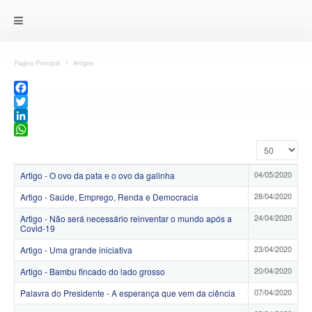
Página Principal
Artigos
Facebook
Twitter
LinkedIn
WhatsApp
Exibir #
04/05/2020
Artigo - O ovo da pata e o ovo da galinha
28/04/2020
Artigo - Saúde, Emprego, Renda e Democracia
24/04/2020
Artigo - Não será necessário reinventar o mundo após a
Covid-19
23/04/2020
Artigo - Uma grande iniciativa
20/04/2020
Artigo - Bambu fincado do lado grosso
07/04/2020
Palavra do Presidente - A esperança que vem da ciência