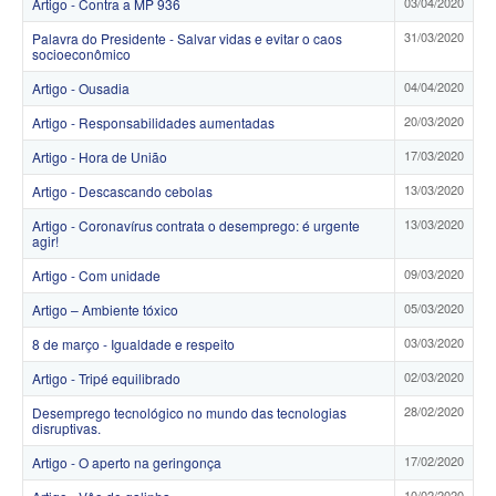
03/04/2020
Artigo - Contra a MP 936
31/03/2020
Palavra do Presidente - Salvar vidas e evitar o caos
socioeconômico
04/04/2020
Artigo - Ousadia
20/03/2020
Artigo - Responsabilidades aumentadas
17/03/2020
Artigo - Hora de União
13/03/2020
Artigo - Descascando cebolas
13/03/2020
Artigo - Coronavírus contrata o desemprego: é urgente
agir!
09/03/2020
Artigo - Com unidade
05/03/2020
Artigo – Ambiente tóxico
03/03/2020
8 de março - Igualdade e respeito
02/03/2020
Artigo - Tripé equilibrado
28/02/2020
Desemprego tecnológico no mundo das tecnologias
disruptivas.
17/02/2020
Artigo - O aperto na geringonça
10/02/2020