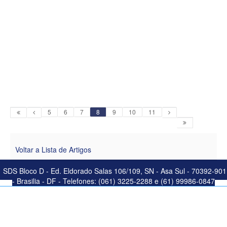
5
6
7
8
9
10
11
Voltar a Lista de Artigos
SDS Bloco D - Ed. Eldorado Salas 106/109, SN - Asa Sul - 70392-901
- Brasilia - DF - Telefones: (061) 3225-2288 e (61) 99986-0847
Este site salva seu histórico de uso. Ao continuar navegando você