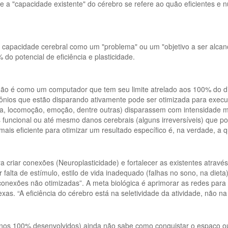
e a "capacidade existente" do cérebro se refere ao quão eficientes e
 capacidade cerebral como um "problema" ou um "objetivo a ser alcan
do potencial de eficiência e plasticidade.
ão é como um computador que tem seu limite atrelado aos 100% do d
nios que estão disparando ativamente pode ser otimizada para execuç
ia, locomoção, emoção, dentre outras) disparassem com intensidade 
 funcional ou até mesmo danos cerebrais (alguns irreversíveis) que p
ais eficiente para otimizar um resultado específico é, na verdade, a 
 criar conexões (Neuroplasticidade) e fortalecer as existentes atravé
falta de estímulo, estilo de vida inadequado (falhas no sono, na dieta
conexões não otimizadas”. A meta biológica é aprimorar as redes para q
as. “A eficiência do cérebro está na seletividade da atividade, não na
nos 100% desenvolvidos) ainda não sabe como conquistar o espaço ou,