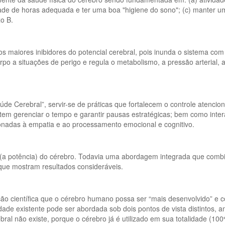
idade de horas adequada e ter uma boa "higiene do sono"; (c) manter 
xo B.
os maiores inibidores do potencial cerebral, pois inunda o sistema com
po a situações de perigo e regula o metabolismo, a pressão arterial, a 
Cerebral”, servir-se de práticas que fortalecem o controle atenciona
tem gerenciar o tempo e garantir pausas estratégicas; bem como inte
onadas à empatia e ao processamento emocional e cognitivo.
al (a potência) do cérebro. Todavia uma abordagem integrada que comb
que mostram resultados consideráveis.
ão científica que o cérebro humano possa ser “mais desenvolvido” e
ade existente pode ser abordada sob dois pontos de vista distintos, a
l não existe, porque o cérebro já é utilizado em sua totalidade (100% 