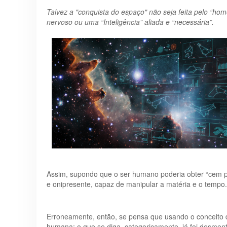
Talvez a "conquista do espaço" não seja feita pelo “
nervoso ou uma “Inteligência” aliada e “necessária”.
Assim, supondo que o ser humano poderia obter “cem po
e onipresente, capaz de manipular a matéria e o tempo
Erroneamente, então, se pensa que usando o conceito d
humana; o que se diga, categoricamente, já foi desment