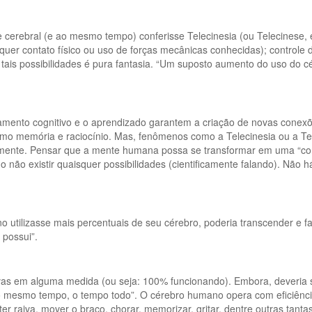
 cerebral (e ao mesmo tempo) conferisse Telecinesia (ou Telecinese, 
quer contato físico ou uso de forças mecânicas conhecidas); controle
r tais possibilidades é pura fantasia. “Um suposto aumento do uso do
amento cognitivo e o aprendizado garantem a criação de novas conexõ
 como memória e raciocínio. Mas, fenômenos como a Telecinesia ou a T
mente. Pensar que a mente humana possa se transformar em uma “cons
o não existir quaisquer possibilidades (cientificamente falando). Não 
utilizasse mais percentuais de seu cérebro, poderia transcender e fa
 possui”.
vas em alguma medida (ou seja: 100% funcionando). Embora, deveria se
 mesmo tempo, o tempo todo”. O cérebro humano opera com eficiênci
 raiva, mover o braço, chorar, memorizar, gritar, dentre outras tantas