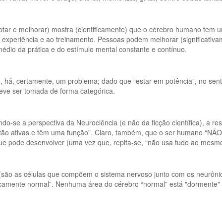
tar e melhorar) mostra (cientificamente) que o cérebro humano tem um
experiência e ao treinamento. Pessoas podem melhorar (significativam
médio da prática e do estímulo mental constante e contínuo.
, há, certamente, um problema; dado que “estar em potência”, no sentid
 deve ser tomada de forma categórica.
o-se a perspectiva da Neurociência (e não da ficção científica), a r
stão ativas e têm uma função”. Claro, também, que o ser humano “NÃO
que pode desenvolver (uma vez que, repita-se, “não usa tudo ao mesm
s (são as células que compõem o sistema nervoso junto com os neurônio
icamente normal”. Nenhuma área do cérebro “normal” está "dormente" 