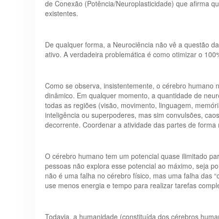
de Conexão (Potência/Neuroplasticidade) que afirma qu
existentes.
De qualquer forma, a Neurociência não vê a questão da
ativo. A verdadeira problemática é como otimizar o 100% 
Como se observa, insistentemente, o cérebro humano n
dinâmico. Em qualquer momento, a quantidade de neurô
todas as regiões (visão, movimento, linguagem, memór
inteligência ou superpoderes, mas sim convulsões, caos
decorrente. Coordenar a atividade das partes de forma m
O cérebro humano tem um potencial quase ilimitado para
pessoas não explora esse potencial ao máximo, seja por 
não é uma falha no cérebro físico, mas uma falha das “
use menos energia e tempo para realizar tarefas complex
Todavia, a humanidade (constituída dos cérebros huma