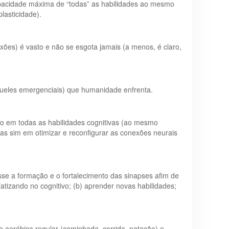
apacidade máxima de “todas” as habilidades ao mesmo
asticidade).
exões) é vasto e não se esgota jamais (a menos, é claro,
ueles emergenciais) que humanidade enfrenta.
bro em todas as habilidades cognitivas (ao mesmo
s sim em otimizar e reconfigurar as conexões neurais
asse a formação e o fortalecimento das sinapses afim de
fatizando no cognitivo; (b) aprender novas habilidades;
 aeróbica regular (caminhada, corrida, natação) e