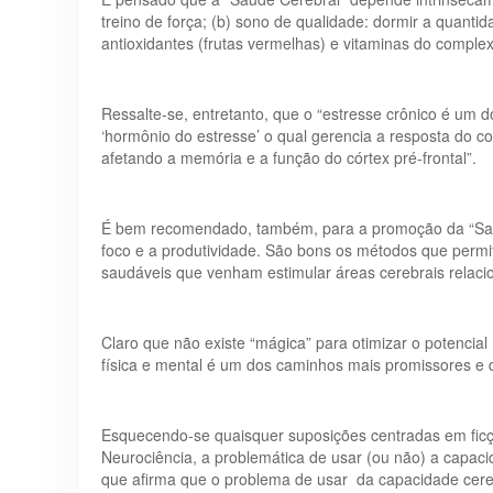
treino de força; (b) sono de qualidade: dormir a quant
antioxidantes (frutas vermelhas) e vitaminas do comple
Ressalte-se, entretanto, que o “estresse crônico é um d
‘hormônio do estresse’ o qual gerencia a resposta do cor
afetando a memória e a função do córtex pré-frontal”.
É bem recomendado, também, para a promoção da “Saúde 
foco e a produtividade. São bons os métodos que permi
saudáveis que venham estimular áreas cerebrais relaci
Claro que não existe “mágica” para otimizar o potenci
física e mental é um dos caminhos mais promissores e 
Esquecendo-se quaisquer suposições centradas em ficç
Neurociência, a problemática de usar (ou não) a capacid
que afirma que o problema de usar da capacidade cerebra