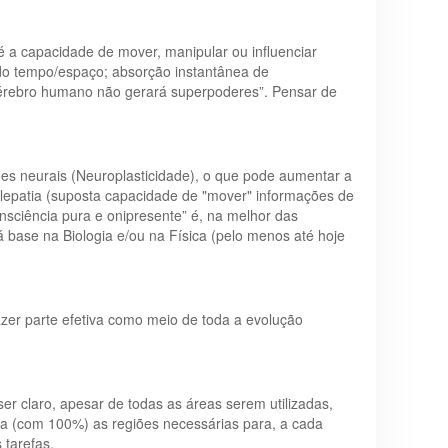
é a capacidade de mover, manipular ou influenciar
 do tempo/espaço; absorção instantânea de
 cérebro humano não gerará superpoderes”. Pensar de
es neurais (Neuroplasticidade), o que pode aumentar a
elepatia (suposta capacidade de "mover" informações de
ciência pura e onipresente” é, na melhor das
há base na Biologia e/ou na Física (pelo menos até hoje
zer parte efetiva como meio de toda a evolução
r claro, apesar de todas as áreas serem utilizadas,
a (com 100%) as regiões necessárias para, a cada
 tarefas.