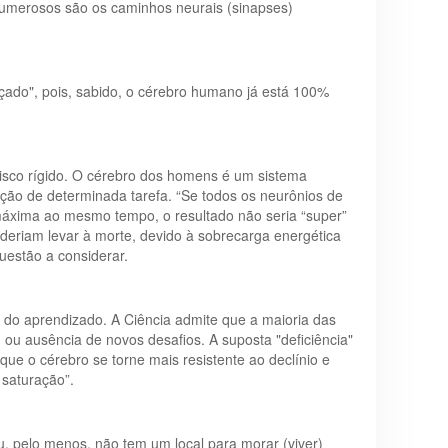
 numerosos são os caminhos neurais (sinapses)
çado", pois, sabido, o cérebro humano já está 100%
isco rígido. O cérebro dos homens é um sistema
ão de determinada tarefa. “Se todos os neurônios de
máxima ao mesmo tempo, o resultado não seria “super”
oderiam levar à morte, devido à sobrecarga energética
questão a considerar.
s do aprendizado. A Ciência admite que a maioria das
) ou ausência de novos desafios. A suposta "deficiência"
ue o cérebro se torne mais resistente ao declínio e
 saturação”.
 pelo menos, não tem um local para morar (viver)