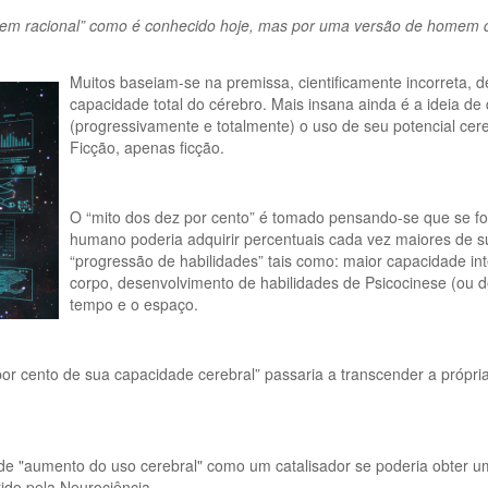
homem racional” como é conhecido hoje, mas por uma versão de homem 
Muitos baseiam-se na premissa, cientificamente incorreta,
capacidade total do cérebro. Mais insana ainda é a ideia 
(progressivamente e totalmente) o uso de seu potencial cer
Ficção, apenas ficção.
O “mito dos dez por cento” é tomado pensando-se que se fos
humano poderia adquirir percentuais cada vez maiores de su
“progressão de habilidades” tais como: maior capacidade int
corpo, desenvolvimento de habilidades de Psicocinese (ou d
tempo e o espaço.
r cento de sua capacidade cerebral” passaria a transcender a própri
.
e "aumento do uso cerebral" como um catalisador se poderia obter um
ido pela Neurociência.