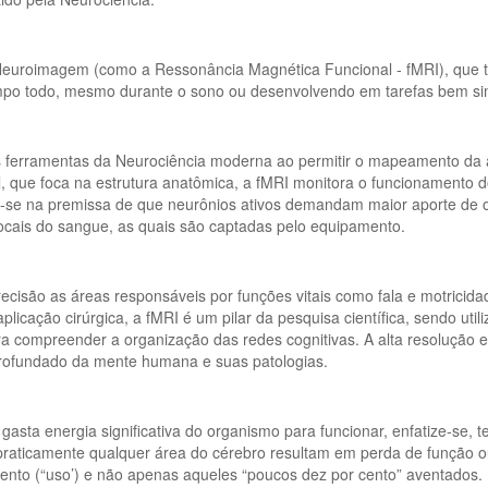
euroimagem (como a Ressonância Magnética Funcional - fMRI), que t
mpo todo, mesmo durante o sono ou desenvolvendo em tarefas bem sim
 ferramentas da Neurociência moderna ao permitir o mapeamento da at
 que foca na estrutura anatômica, a fMRI monitora o funcionamento d
-se na premissa de que neurônios ativos demandam maior aporte de o
ocais do sangue, as quais são captadas pelo equipamento.
precisão as áreas responsáveis por funções vitais como fala e motric
licação cirúrgica, a fMRI é um pilar da pesquisa científica, sendo uti
a compreender a organização das redes cognitivas. A alta resolução e
profundado da mente humana e suas patologias.
gasta energia significativa do organismo para funcionar, enfatize-se, t
raticamente qualquer área do cérebro resultam em perda de função ou 
ento (“uso’) e não apenas aqueles “poucos dez por cento” aventados.