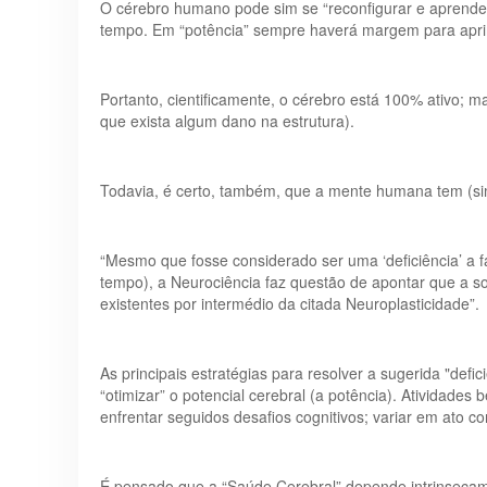
O cérebro humano pode sim se “reconfigurar e aprende
tempo. Em “potência” sempre haverá margem para apri
Portanto, cientificamente, o cérebro está 100% ativo; m
que exista algum dano na estrutura).
Todavia, é certo, também, que a mente humana tem (si
“Mesmo que fosse considerado ser uma ‘deficiência’ a fa
tempo), a Neurociência faz questão de apontar que a s
existentes por intermédio da citada Neuroplasticidade”.
As principais estratégias para resolver a sugerida "def
“otimizar” o potencial cerebral (a potência). Atividades
enfrentar seguidos desafios cognitivos; variar em ato con
É pensado que a “Saúde Cerebral” depende intrinsecame