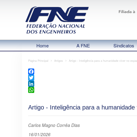
Home
A FNE
Sindicatos
Página Principal
Artigos
Artigo - Inteligência para a humanidade viver no espa
Facebook
Twitter
LinkedIn
WhatsApp
Artigo - Inteligência para a humanidade
Carlos Magno Corrêa Dias
16/01/2026