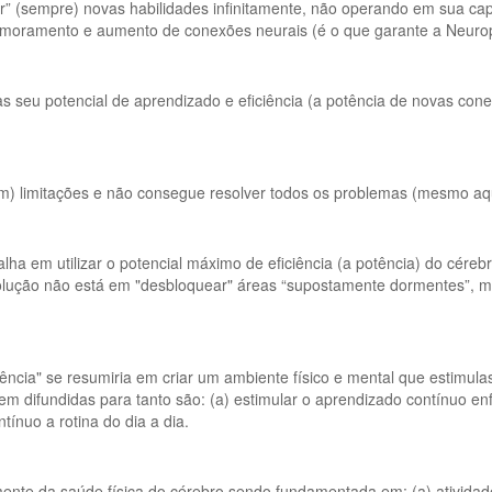
r” (sempre) novas habilidades infinitamente, não operando em sua c
moramento e aumento de conexões neurais (é o que garante a Neuropl
as seu potencial de aprendizado e eficiência (a potência de novas con
m) limitações e não consegue resolver todos os problemas (mesmo aq
lha em utilizar o potencial máximo de eficiência (a potência) do cére
olução não está em "desbloquear" áreas “supostamente dormentes”, ma
iciência" se resumiria em criar um ambiente físico e mental que estimul
 bem difundidas para tanto são: (a) estimular o aprendizado contínuo en
tínuo a rotina do dia a dia.
nte da saúde física do cérebro sendo fundamentada em: (a) atividade