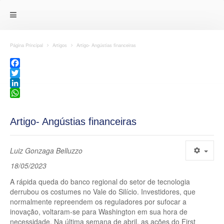
Página Principal
Artigos
Artigo- Angústias financeiras
Facebook
Twitter
LinkedIn
WhatsApp
Artigo- Angústias financeiras
Luiz Gonzaga Belluzzo
18/05/2023
A rápida queda do banco regional do setor de tecnologia
derrubou os costumes no Vale do Silício. Investidores, que
normalmente repreendem os reguladores por sufocar a
inovação, voltaram-se para Washington em sua hora de
necessidade. Na última semana de abril, as ações do First