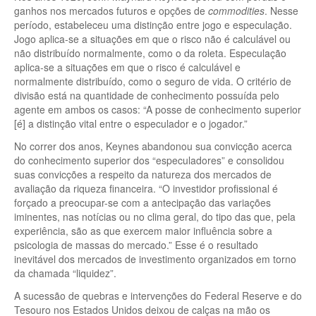
ganhos nos mercados futuros e opções de
commodities
. Nesse
período, estabeleceu uma distinção entre jogo e especulação.
Jogo aplica-se a situações em que o risco não é calculável ou
não distribuído normalmente, como o da roleta. Especulação
aplica-se a situações em que o risco é calculável e
normalmente distribuído, como o seguro de vida. O critério de
divisão está na quantidade de conhecimento possuída pelo
agente em ambos os casos: “A posse de conhecimento superior
[é] a distinção vital entre o especulador e o jogador.”
No correr dos anos, Keynes abandonou sua convicção acerca
do conhecimento superior dos “especuladores” e consolidou
suas convicções a respeito da natureza dos mercados de
avaliação da riqueza financeira. “O investidor profissional é
forçado a preocupar-se com a antecipação das variações
iminentes, nas notícias ou no clima geral, do tipo das que, pela
experiência, são as que exercem maior influência sobre a
psicologia de massas do mercado.” Esse é o resultado
inevitável dos mercados de investimento organizados em torno
da chamada “liquidez”.
A sucessão de quebras e intervenções do Federal Reserve e do
Tesouro nos Estados Unidos deixou de calças na mão os