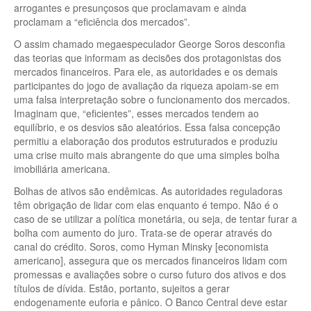
arrogantes e presunçosos que proclamavam e ainda
proclamam a “eficiência dos mercados”.
O assim chamado megaespeculador George Soros desconfia
das teorias que informam as decisões dos protagonistas dos
mercados financeiros. Para ele, as autoridades e os demais
participantes do jogo de avaliação da riqueza apoiam-se em
uma falsa interpretação sobre o funcionamento dos mercados.
Imaginam que, “eficientes”, esses mercados tendem ao
equilíbrio, e os desvios são aleatórios. Essa falsa concepção
permitiu a elaboração dos produtos estruturados e produziu
uma crise muito mais abrangente do que uma simples bolha
imobiliária americana.
Bolhas de ativos são endêmicas. As autoridades reguladoras
têm obrigação de lidar com elas enquanto é tempo. Não é o
caso de se utilizar a política monetária, ou seja, de tentar furar a
bolha com aumento do juro. Trata-se de operar através do
canal do crédito. Soros, como Hyman Minsky [economista
americano], assegura que os mercados financeiros lidam com
promessas e avaliações sobre o curso futuro dos ativos e dos
títulos de dívida. Estão, portanto, sujeitos a gerar
endogenamente euforia e pânico. O Banco Central deve estar