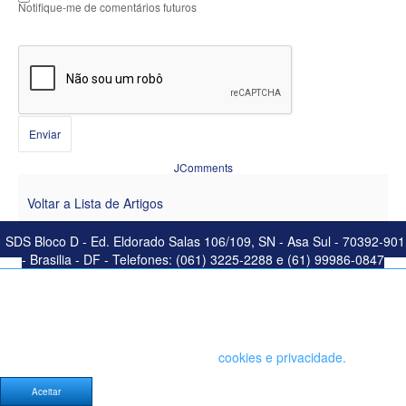
Notifique-me de comentários futuros
Enviar
JComments
Voltar a Lista de Artigos
SDS Bloco D - Ed. Eldorado Salas 106/109, SN - Asa Sul - 70392-901
- Brasilia - DF - Telefones: (061) 3225-2288 e (61) 99986-0847
Este site salva seu histórico de uso. Ao continuar navegando você
concorda com a política de
cookies e privacidade.
Aceitar