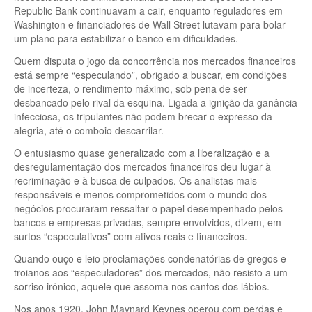
Republic Bank continuavam a cair, enquanto reguladores em
Washington e financiadores de Wall Street lutavam para bolar
um plano para estabilizar o banco em dificuldades.
Quem disputa o jogo da concorrência nos mercados financeiros
está sempre “especulando”, obrigado a buscar, em condições
de incerteza, o rendimento máximo, sob pena de ser
desbancado pelo rival da esquina. Ligada a ignição da ganância
infecciosa, os tripulantes não podem brecar o expresso da
alegria, até o comboio descarrilar.
O entusiasmo quase generalizado com a liberalização e a
desregulamentação dos mercados financeiros deu lugar à
recriminação e à busca de culpados. Os analistas mais
responsáveis e menos comprometidos com o mundo dos
negócios procuraram ressaltar o papel desempenhado pelos
bancos e empresas privadas, sempre envolvidos, dizem, em
surtos “especulativos” com ativos reais e financeiros.
Quando ouço e leio proclamações condenatórias de gregos e
troianos aos “especuladores” dos mercados, não resisto a um
sorriso irônico, aquele que assoma nos cantos dos lábios.
Nos anos 1920, John Maynard Keynes operou com perdas e