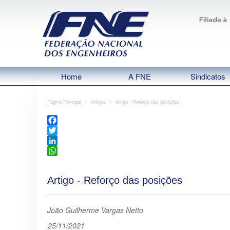
Home
A FNE
Sindicatos
Página Principal
Artigos
Artigo - Reforço das posições
Facebook
Twitter
LinkedIn
WhatsApp
Artigo - Reforço das posições
João Guilherme Vargas Netto
25/11/2021