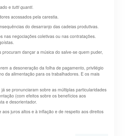
cado e
tutti quanti
.
dores acossados pela carestia.
nsequências do desarranjo das cadeias produtivas.
s nas negociações coletivas ou nas contratações.
oístas.
dos procuram dançar a música do salve-se quem puder,
rem a desoneração da folha de pagamento, privilégio
mo da alimentação para os trabalhadores. E os mais
já se pronunciaram sobre as múltiplas particularidades
entação (com efeitos sobre os benefícios aos
sta e desorientador.
s juros altos e à inflação e de respeito aos direitos