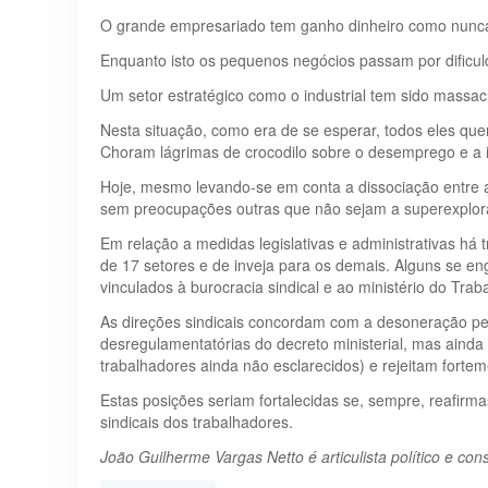
O grande empresariado tem ganho dinheiro como nunca
Enquanto isto os pequenos negócios passam por dificuld
Um setor estratégico como o industrial tem sido massa
Nesta situação, como era de se esperar, todos eles qu
Choram lágrimas de crocodilo sobre o desemprego e a i
Hoje, mesmo levando-se em conta a dissociação entre a
sem preocupações outras que não sejam a superexplor
Em relação a medidas legislativas e administrativas h
de 17 setores e de inveja para os demais. Alguns se en
vinculados à burocracia sindical e ao ministério do Tra
As direções sindicais concordam com a desoneração pel
desregulamentatórias do decreto ministerial, mas ainda 
trabalhadores ainda não esclarecidos) e rejeitam fortem
Estas posições seriam fortalecidas se, sempre, reafirma
sindicais dos trabalhadores.
João Guilherme Vargas Netto é articulista político e con