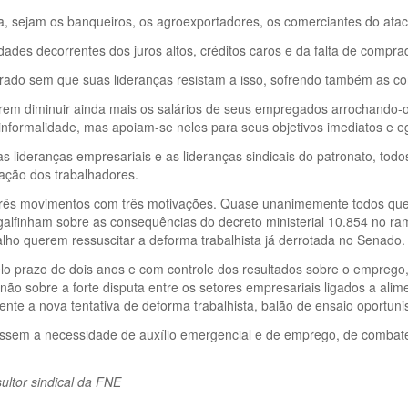
, sejam os banqueiros, os agroexportadores, os comerciantes do ata
ades decorrentes dos juros altos, créditos caros e da falta de compra
crado sem que suas lideranças resistam a isso, sofrendo também as co
erem diminuir ainda mais os salários de seus empregados arrochando-o
nformalidade, mas apoiam-se neles para seus objetivos imediatos e eg
s lideranças empresariais e as lideranças sindicais do patronato, to
ação dos trabalhadores.
á três movimentos com três motivações. Quase unanimemente todos que
galfinham sobre as consequências do decreto ministerial 10.854 no ra
balho querem ressuscitar a deforma trabalhista já derrotada no Senado.
o prazo de dois anos e com controle dos resultados sobre o emprego, 
não sobre a forte disputa entre os setores empresariais ligados a alim
ente a nova tentativa de deforma trabalhista, balão de ensaio oportuni
ssem a necessidade de auxílio emergencial e de emprego, de combate ao
sultor sindical da FNE