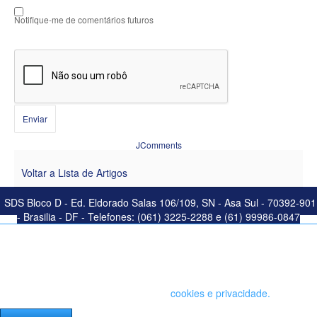
Notifique-me de comentários futuros
Enviar
JComments
Voltar a Lista de Artigos
SDS Bloco D - Ed. Eldorado Salas 106/109, SN - Asa Sul - 70392-901
- Brasilia - DF - Telefones: (061) 3225-2288 e (61) 99986-0847
Este site salva seu histórico de uso. Ao continuar navegando você
concorda com a política de
cookies e privacidade.