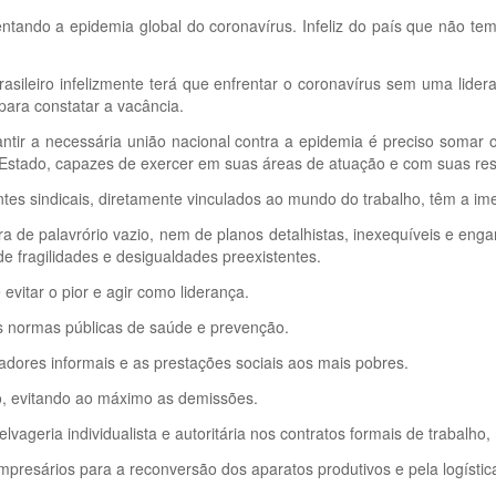
ando a epidemia global do coronavírus. Infeliz do país que não tem,
asileiro infelizmente terá que enfrentar o coronavírus sem uma lider
para constatar a vacância.
ntir a necessária união nacional contra a epidemia é preciso somar o
o Estado, capazes de exercer em suas áreas de atuação e com suas res
ntes sindicais, diretamente vinculados ao mundo do trabalho, têm a i
a de palavrório vazio, nem de planos detalhistas, inexequíveis e e
de fragilidades e desigualdades preexistentes.
 evitar o pior e agir como liderança.
 às normas públicas de saúde e prevenção.
lhadores informais e as prestações sociais aos mais pobres.
o, evitando ao máximo as demissões.
elvageria individualista e autoritária nos contratos formais de trabalh
empresários para a reconversão dos aparatos produtivos e pela logíst