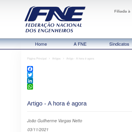
Home
A FNE
Sindicatos
Página Principal
Artigos
Artigo - A hora é agora
Facebook
Twitter
LinkedIn
WhatsApp
Artigo - A hora é agora
João Guilherme Vargas Netto
03/11/2021